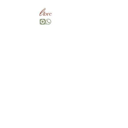
Onde quer que você vá, Vá com todo o seu coração, traga sua
própria magia.